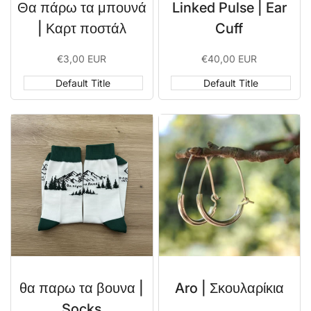
Θα πάρω τα μπουνά
Linked Pulse | Ear
| Καρτ ποστάλ
Cuff
Sale
€3,00 EUR
Sale
€40,00 EUR
price
price
Default Title
Default Title
θα παρω τα βουνα |
Aro | Σκουλαρίκια
Socks