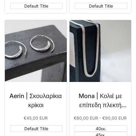
Default Title
Default Title
Aerin | Σκουλαρίκια
Mona | Κολιέ με
κρίκοι
επίπεδη πλεκτή
αλυσίδα
Sale
€45,00 EUR
Sale
€80,00 EUR
-
€90,00 EUR
price
price
Default Title
40εκ.
45εκ.