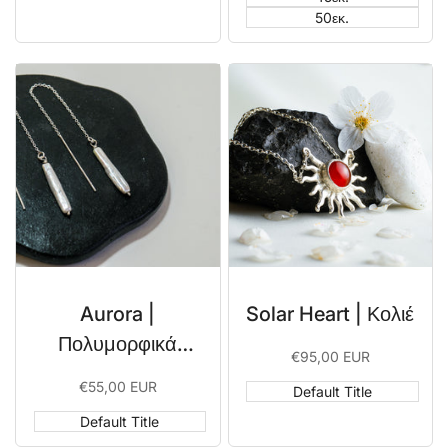
50εκ.
Aurora |
Solar Heart | Κολιέ
Πολυμορφικά
Sale
€95,00 EUR
σκουλαρίκια με
price
Sale
€55,00 EUR
Default Title
Μαργαριτάρια
price
Default Title