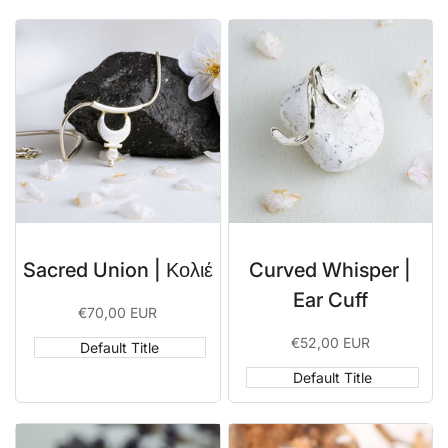
Sacred Union | Κολιέ
Curved Whisper |
Ear Cuff
Sale
€70,00 EUR
price
Sale
€52,00 EUR
Default Title
price
Default Title