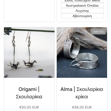
Είδος πολύτιμου λίθου
Αυστραλιανό Οπάλιο
Λυχνίτης
Αβεντουρίνη
Sold Out
Origami |
Alma | Σκουλαρίκια
Σκουλαρίκια
κρίκοι
Sale
€50,00 EUR
Sale
€58,00 EUR
price
price