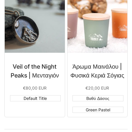
Veil of the Night
Άρωμα Μαινάλου |
Peaks | Μενταγιόν
Φυσικά Κεριά Σόγιας
Sale
€80,00 EUR
Sale
€20,00 EUR
price
price
Default Title
Βαθύ Δάσος
Green Pastel