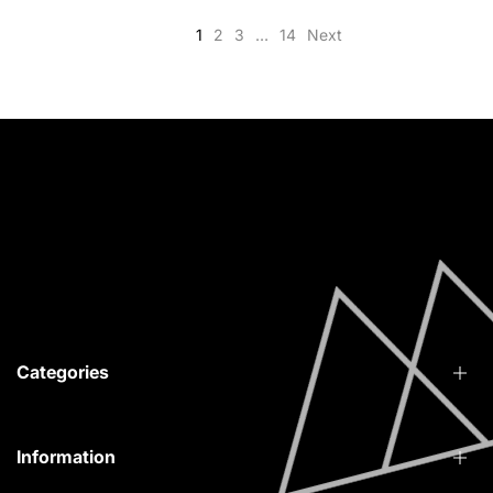
1
2
3
…
14
Next
Vytina Arcadia, 22010
info@redfoxstories.com
0030 694 251 4215
Facebook
Instagram
YouTube
Categories
Information