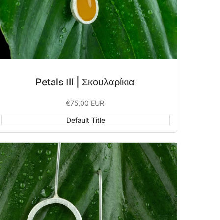
Petals ΙII | Σκουλαρίκια
Sale
€75,00 EUR
price
Default Title