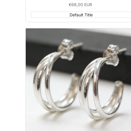
Sale
€68,00 EUR
price
Default Title