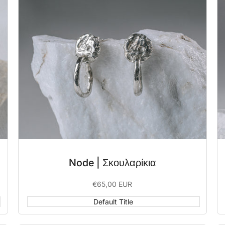
Node | Σκουλαρίκια
Sale
€65,00 EUR
price
Default Title