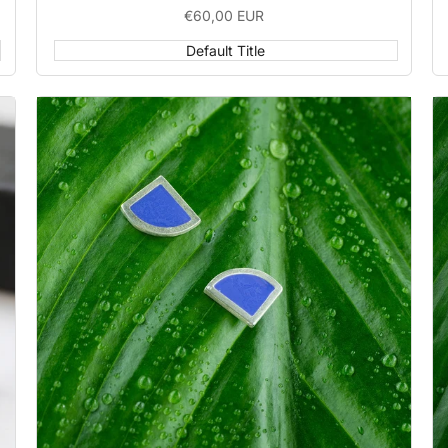
Sale
€60,00 EUR
price
Default Title