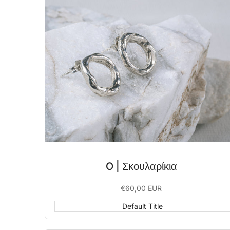
O | Σκουλαρίκια
Sale
€60,00 EUR
price
Default Title