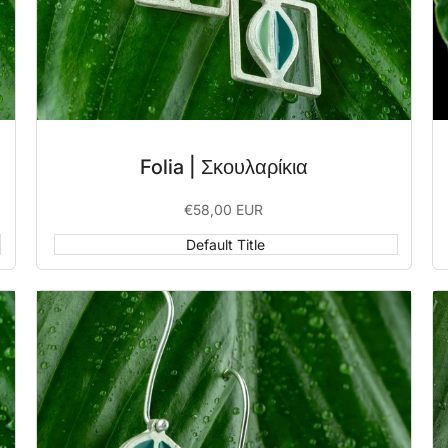
Folia | Σκουλαρίκια
Sale
€58,00 EUR
price
Default Title